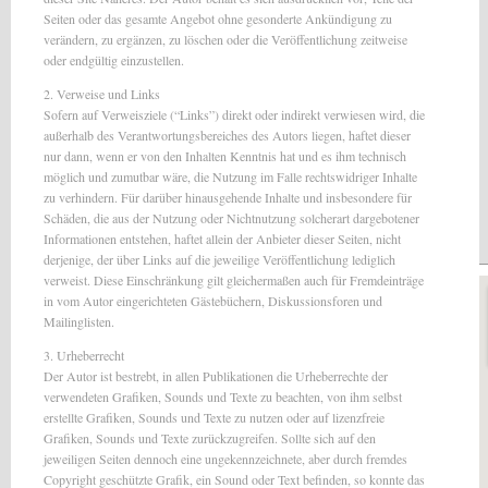
Seiten oder das gesamte Angebot ohne gesonderte Ankündigung zu
verändern, zu ergänzen, zu löschen oder die Veröffentlichung zeitweise
oder endgültig einzustellen.
2. Verweise und Links
Sofern auf Verweisziele (“Links”) direkt oder indirekt verwiesen wird, die
außerhalb des Verantwortungsbereiches des Autors liegen, haftet dieser
nur dann, wenn er von den Inhalten Kenntnis hat und es ihm technisch
möglich und zumutbar wäre, die Nutzung im Falle rechtswidriger Inhalte
zu verhindern. Für darüber hinausgehende Inhalte und insbesondere für
Schäden, die aus der Nutzung oder Nichtnutzung solcherart dargebotener
Informationen entstehen, haftet allein der Anbieter dieser Seiten, nicht
derjenige, der über Links auf die jeweilige Veröffentlichung lediglich
verweist. Diese Einschränkung gilt gleichermaßen auch für Fremdeinträge
in vom Autor eingerichteten Gästebüchern, Diskussionsforen und
Mailinglisten.
3. Urheberrecht
Der Autor ist bestrebt, in allen Publikationen die Urheberrechte der
verwendeten Grafiken, Sounds und Texte zu beachten, von ihm selbst
erstellte Grafiken, Sounds und Texte zu nutzen oder auf lizenzfreie
Grafiken, Sounds und Texte zurückzugreifen. Sollte sich auf den
jeweiligen Seiten dennoch eine ungekennzeichnete, aber durch fremdes
Copyright geschützte Grafik, ein Sound oder Text befinden, so konnte das