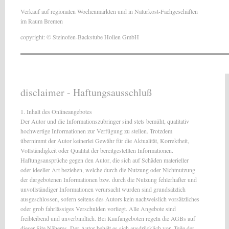
Verkauf auf regionalen Wochenmärkten und in Naturkost-Fachgeschäften
im Raum Bremen
copyright: © Steinofen-Backstube Hollen GmbH
disclaimer - Haftungsausschluß
1. Inhalt des Onlineangebotes
Der Autor und die Informationszubringer sind stets bemüht, qualitativ
hochwertige Informationen zur Verfügung zu stellen. Trotzdem
übernimmt der Autor keinerlei Gewähr für die Aktualität, Korrektheit,
Vollständigkeit oder Qualität der bereitgestellten Informationen.
Haftungsansprüche gegen den Autor, die sich auf Schäden materieller
oder ideeller Art beziehen, welche durch die Nutzung oder Nichtnutzung
der dargebotenen Informationen bzw. durch die Nutzung fehlerhafter und
unvollständiger Informationen verursacht wurden sind grundsätzlich
ausgeschlossen, sofern seitens des Autors kein nachweislich vorsätzliches
oder grob fahrlässiges Verschulden vorliegt. Alle Angebote sind
freibleibend und unverbindlich. Bei Kaufangeboten regeln die AGBs auf
dieser Site Näheres. Der Autor behält es sich ausdrücklich vor, Teile der